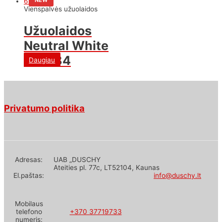
Vienspalvės užuolaidos
Užuolaidos
Neutral White
623-84
Daugiau
Privatumo politika
Adresas:
UAB „DUSCHY
Ateities pl. 77c, LT52104, Kaunas
El.paštas:
info@duschy.lt
Mobilaus
telefono
+370 37719733
numeris: