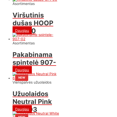
Asortimentas
Viršutinis
dušas HOOP
371-90
Daugiau
Asortimentas
Pakabinama
spintelė 907-
02
Daugiau
NEW
Vienspalvės užuolaidos
Užuolaidos
Neutral Pink
623-93
Daugiau
NEW