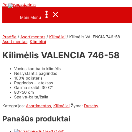
Pereiti prie turinio
<--Pavel_Shrink_Menu-->
Main Menu
Pradžia
/
Asortimentas
/
Kilimėliai
/ Kilimėlis VALENCIA 746-58
Asortimentas
,
Kilimėliai
Kilimėlis VALENCIA 746-58
Vonios kambario kilimėlis
Neslystantis pagrindas
100% polisteris
Pagrindas – lateksas
Galima skalbti 30 C°
80×50 cm
Spalva-balta/žalia
Kategorijos:
Asortimentas
,
Kilimėliai
Žyma:
Duschy
Panašūs produktai