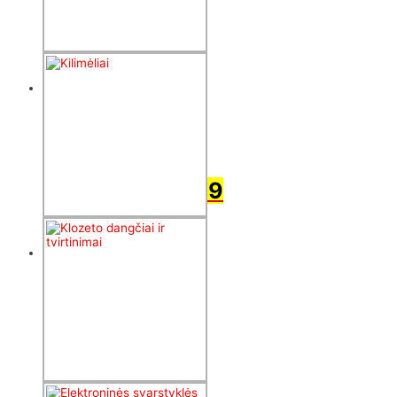
Dušo
užuolaidos,
Karnyzai ir
Kabliukai
užuolaidoms
109
produktai
Kilimėliai
118
produktų