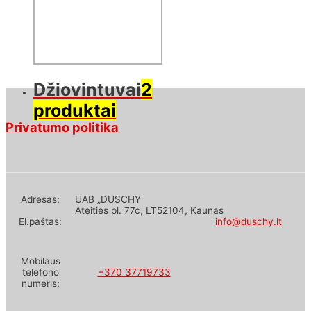
produktai
Džiovintuvai
2
produktai
Privatumo politika
Adresas:
UAB „DUSCHY
Ateities pl. 77c, LT52104, Kaunas
El.paštas:
info@duschy.lt
Mobilaus
telefono
+370 37719733
numeris: