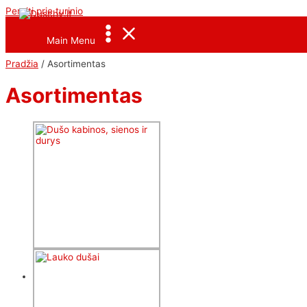
Pereiti prie turinio
<--Pavel_Shrink_Menu-->
Main Menu
Pradžia
/ Asortimentas
Asortimentas
Dušo kabinos,
sienos ir