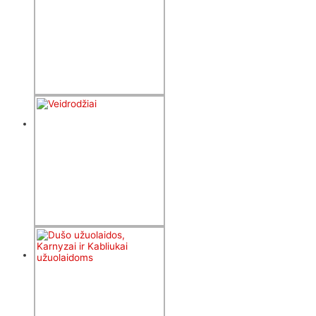
lentynėlės ir
lentynos
83
produktai
Vonios
aksesuarai
170
produktų
Veidrodžiai
9
produktai