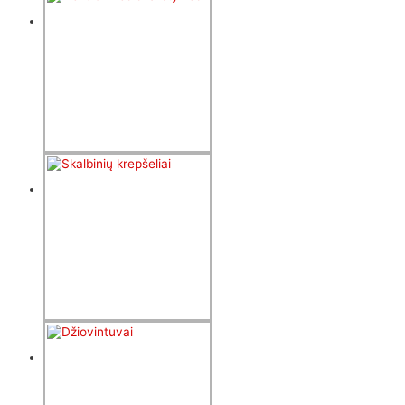
Klozeto
dangčiai ir
tvirtinimai
26
produktai
Elektroninės
svarstyklės
5
produktai
Skalbinių
krepšeliai
4