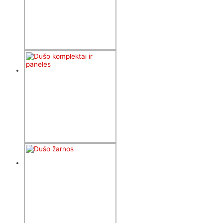
durys
109
produktai
Lauko dušai
18
produktų
Dušo
komplektai ir
panelės
83
produktai