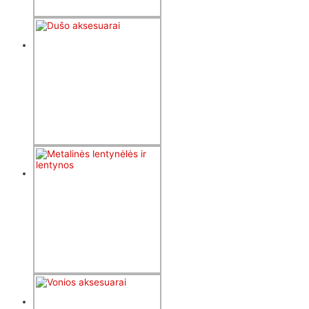
Dušo žarnos
14
produktų
Dušo
aksesuarai
15
produktų
Metalinės