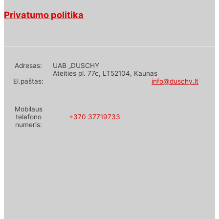
Privatumo politika
Adresas:
UAB „DUSCHY
Ateities pl. 77c, LT52104, Kaunas
El.paštas:
info@duschy.lt
Mobilaus
telefono
+370 37719733
numeris: