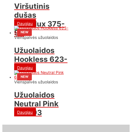
Viršutinis
dušas
EuroFlux 375-
Daugiau
90
NEW
Vienspalvės užuolaidos
Užuolaidos
Hookless 623-
92
Daugiau
NEW
Vienspalvės užuolaidos
Užuolaidos
Neutral Pink
623-93
Daugiau