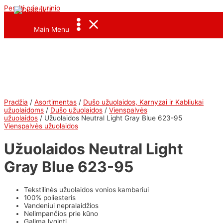
Pereiti prie turinio
<--Pavel_Shrink_Menu-->
Main Menu
Pradžia
/
Asortimentas
/
Dušo užuolaidos, Karnyzai ir Kabliukai
užuolaidoms
/
Dušo užuolaidos
/
Vienspalvės
užuolaidos
/ Užuolaidos Neutral Light Gray Blue 623-95
Vienspalvės užuolaidos
Užuolaidos Neutral Light
Gray Blue 623-95
Tekstilinės užuolaidos vonios kambariui
100% poliesteris
Vandeniui nepralaidžios
Nelimpančios prie kūno
Galima lyginti