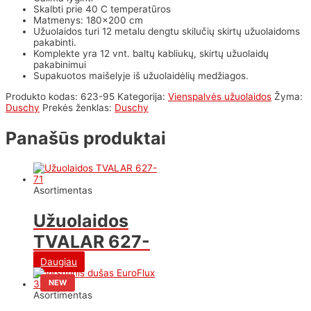
Skalbti prie 40 C temperatūros
Matmenys: 180×200 cm
Užuolaidos turi 12 metalu dengtu skilučių skirtų užuolaidoms
pakabinti.
Komplekte yra 12 vnt. baltų kabliukų, skirtų užuolaidų
pakabinimui
Supakuotos maišelyje iš užuolaidėlių medžiagos.
Produkto kodas:
623-95
Kategorija:
Vienspalvės užuolaidos
Žyma:
Duschy
Prekės ženklas:
Duschy
Panašūs produktai
Asortimentas
Užuolaidos
TVALAR 627-
71
Daugiau
NEW
Asortimentas