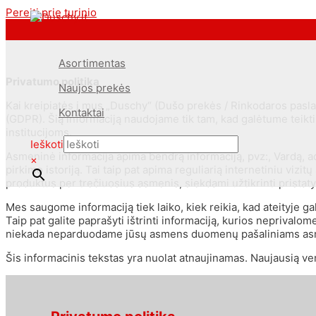
Pereiti prie turinio
<--Pavel_Shrink_Menu-->
Asortimentas
Privatumo politika
Naujos prekės
Kai kreipiatės į mus „Duschy“ (Dušo prekės / Rinkodaros pas
Kontaktai
(GDPR). Šią informaciją naudojame tik tam, kad galėtume teikt
institucijoms.
Ieškoti
Asmeninė informacija apima bendrą informaciją, pvz:, Vardą, ad
×
pirkimo istoriją. Tai taip pat apima reguliarią internetiniu vi
produktus per trečiuosius asmenis, siekdami užtikrinti pristat
Mes saugome informaciją tiek laiko, kiek reikia, kad ateityje 
Taip pat galite paprašyti ištrinti informaciją, kurios neprival
niekada neparduodame jūsų asmens duomenų pašaliniams asme
Šis informacinis tekstas yra nuolat atnaujinamas. Naujausią ver