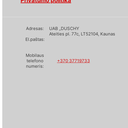
Privatumo politika
Adresas:
UAB „DUSCHY
Ateities pl. 77c, LT52104, Kaunas
El.paštas:
Mobilaus
telefono
+370 37719733
numeris: