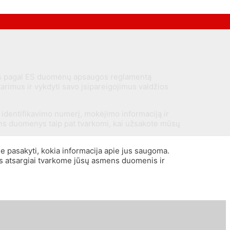
nis pagal ES duomenų apsaugos reglamentą
rimus ir vykdyti savo įsipareigojimus valdžios
 identifikavimo numerį, mokėjimo informaciją ir
smens duomenys taip pat tvarkomi, kai užsakote mūsų
e pasakyti, kokia informacija apie jus saugoma.
 Mes atsargiai tvarkome jūsų asmens duomenis ir