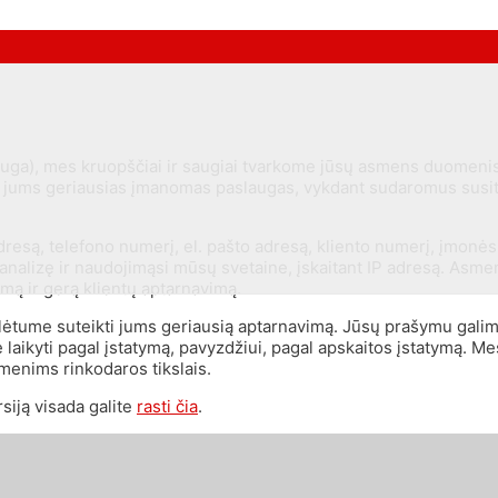
lauga), mes kruopščiai ir saugiai tvarkome jūsų asmens duome
i jums geriausias įmanomas paslaugas, vykdant sudaromus susita
resą, telefono numerį, el. pašto adresą, kliento numerį, įmonės
zitų analizę ir naudojimąsi mūsų svetaine, įskaitant IP adresą. A
ymą ir gerą klientų aptarnavimą.
galėtume suteikti jums geriausią aptarnavimą. Jūsų prašymu galim
ome laikyti pagal įstatymą, pavyzdžiui, pagal apskaitos įstatymą.
nims rinkodaros tikslais.
siją visada galite
rasti čia
.