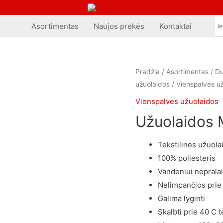
Asortimentas
Naujos prekės
Kontaktai
Pradžia
/
Asortimentas
/
Du
užuolaidos
/
Vienspalvės u
Vienspalvės užuolaidos
Užuolaidos 
Tekstilinės užuola
100% poliesteris
Vandeniui neprala
Nelimpančios prie
Galima lyginti
Skalbti prie 40 C 