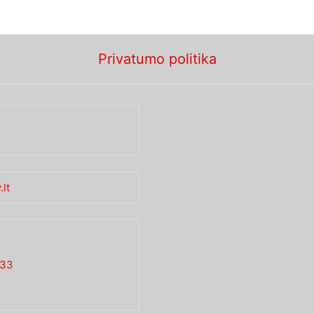
Privatumo politika
lt
733