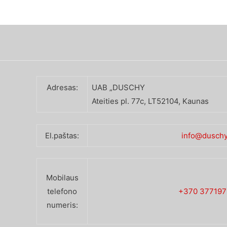
Adresas:
UAB „DUSCHY
Ateities pl. 77c, LT52104, Kaunas
El.paštas:
info@duschy.
Mobilaus
telefono
+370 37719
numeris: