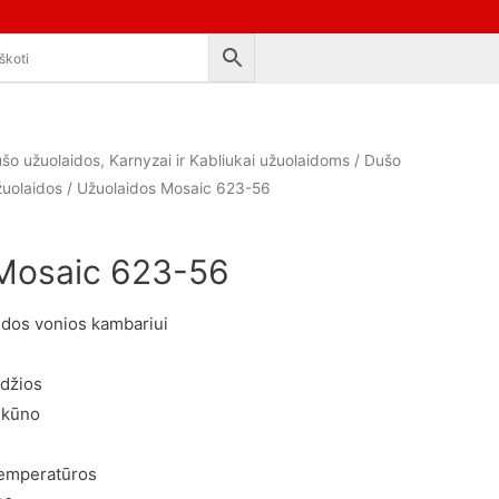
šo užuolaidos, Karnyzai ir Kabliukai užuolaidoms
/
Dušo
žuolaidos
/ Užuolaidos Mosaic 623-56
Mosaic 623-56
idos vonios kambariui
idžios
 kūno
temperatūros