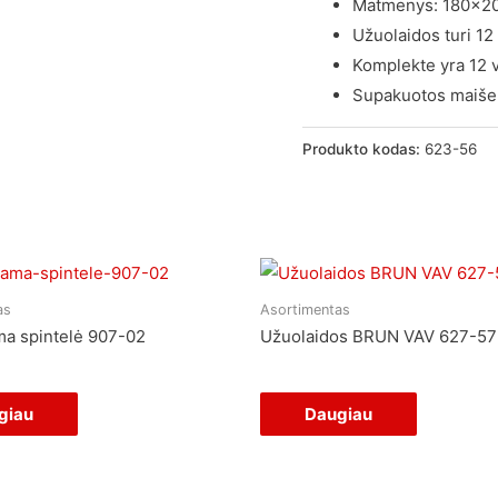
Matmenys: 180×2
Užuolaidos turi 12
Komplekte yra 12 v
Supakuotos maišel
Produkto kodas:
623-56
as
Asortimentas
a spintelė 907-02
Užuolaidos BRUN VAV 627-57
giau
Daugiau