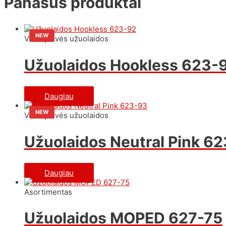
Panašūs produktai
NEW
Vienspalvės užuolaidos
Užuolaidos Hookless 623-
Daugiau
NEW
Vienspalvės užuolaidos
Užuolaidos Neutral Pink 6
Daugiau
Asortimentas
Užuolaidos MOPED 627-75