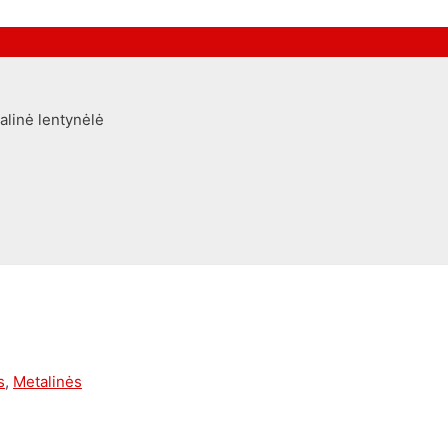
alinė lentynėlė
s
,
Metalinės