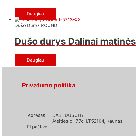
Daugiau
Dušo Durys ROUND
Dušo durys Dalinai matin
Daugiau
Privatumo politika
Adresas:
UAB „DUSCHY
Ateities pl. 77c, LT52104, Kaunas
El.paštas: