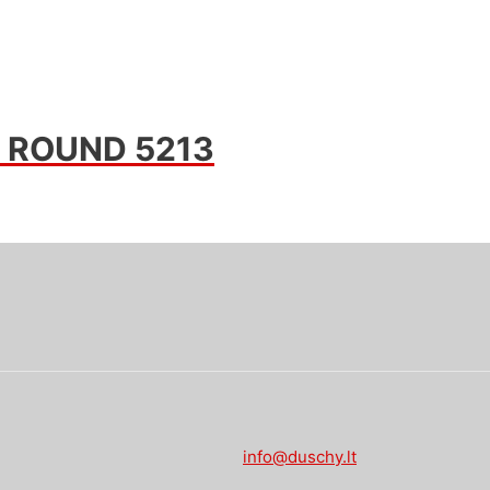
ės ROUND 5213
info@duschy.lt