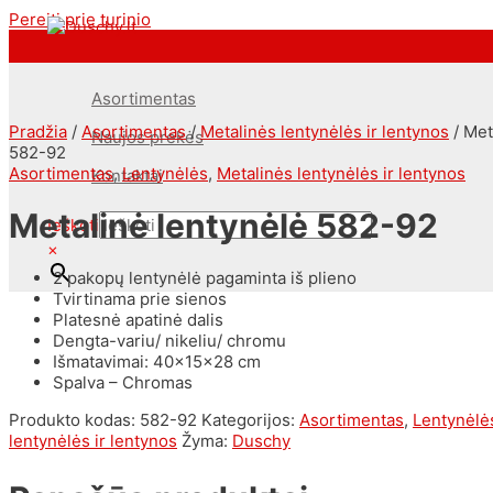
Pereiti prie turinio
<--Pavel_Shrink_Menu-->
Asortimentas
Pradžia
/
Asortimentas
/
Metalinės lentynėlės ir lentynos
/ Met
Naujos prekės
582-92
Asortimentas
,
Lentynėlės
,
Metalinės lentynėlės ir lentynos
Kontaktai
Metalinė lentynėlė 582-92
Ieškoti
×
2 pakopų lentynėlė pagaminta iš plieno
Tvirtinama prie sienos
Platesnė apatinė dalis
Dengta-variu/ nikeliu/ chromu
Išmatavimai: 40x15x28 cm
Spalva – Chromas
Produkto kodas:
582-92
Kategorijos:
Asortimentas
,
Lentynėlė
lentynėlės ir lentynos
Žyma:
Duschy