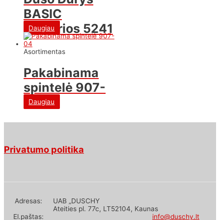
BASIC
Skaidrios 5241
Daugiau
Asortimentas
Pakabinama
spintelė 907-
04
Daugiau
Privatumo politika
Adresas:
UAB „DUSCHY
Ateities pl. 77c, LT52104, Kaunas
El.paštas:
info@duschy.lt