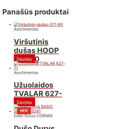
Panašūs produktai
Asortimentas
Viršutinis
dušas HOOP
371-90
Daugiau
Asortimentas
Užuolaidos
TVALAR 627-
71
Daugiau
NEW
Dušo Durys CORNER
Dušo Durys