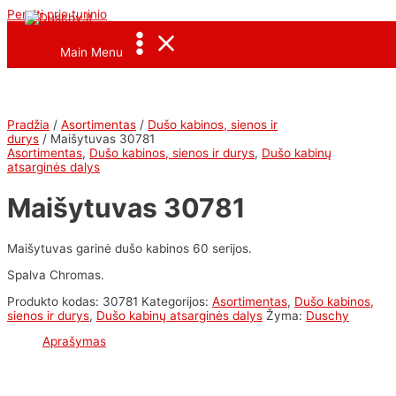
Pereiti prie turinio
<--Pavel_Shrink_Menu-->
Main Menu
Pradžia
/
Asortimentas
/
Dušo kabinos, sienos ir
durys
/ Maišytuvas 30781
Asortimentas
,
Dušo kabinos, sienos ir durys
,
Dušo kabinų
atsarginės dalys
Maišytuvas 30781
Maišytuvas garinė dušo kabinos 60 serijos.
Spalva Chromas.
Produkto kodas:
30781
Kategorijos:
Asortimentas
,
Dušo kabinos,
sienos ir durys
,
Dušo kabinų atsarginės dalys
Žyma:
Duschy
Aprašymas