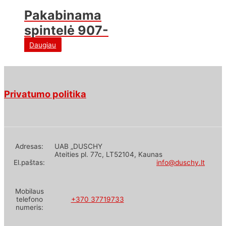
Pakabinama
spintelė 907-
14
Daugiau
Privatumo politika
Adresas:
UAB „DUSCHY
Ateities pl. 77c, LT52104, Kaunas
El.paštas:
info@duschy.lt
Mobilaus
telefono
+370 37719733
numeris: