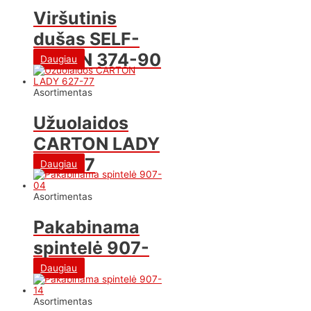
Viršutinis
dušas SELF-
CLEAN 374-90
Daugiau
Asortimentas
Užuolaidos
CARTON LADY
627-77
Daugiau
Asortimentas
Pakabinama
spintelė 907-
04
Daugiau
Asortimentas