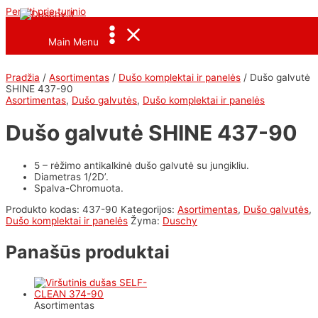
Pereiti prie turinio
<--Pavel_Shrink_Menu-->
Main Menu
Pradžia
/
Asortimentas
/
Dušo komplektai ir panelės
/ Dušo galvutė
SHINE 437-90
Asortimentas
,
Dušo galvutės
,
Dušo komplektai ir panelės
Dušo galvutė SHINE 437-90
5 – rėžimo antikalkinė dušo galvutė su jungikliu.
Diametras 1/2D’.
Spalva-Chromuota.
Produkto kodas:
437-90
Kategorijos:
Asortimentas
,
Dušo galvutės
,
Dušo komplektai ir panelės
Žyma:
Duschy
Panašūs produktai
Asortimentas