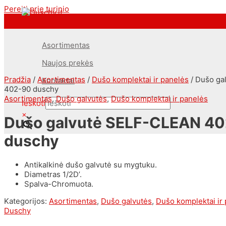
Pereiti prie turinio
<--Pavel_Shrink_Menu-->
Asortimentas
Naujos prekės
Pradžia
/
Asortimentas
/
Dušo komplektai ir panelės
/ Dušo ga
Kontaktai
402-90 duschy
Asortimentas
,
Dušo galvutės
,
Dušo komplektai ir panelės
Ieškoti
×
Dušo galvutė SELF-CLEAN 4
duschy
Antikalkinė dušo galvutė su mygtuku.
Diametras 1/2D’.
Spalva-Chromuota.
Kategorijos:
Asortimentas
,
Dušo galvutės
,
Dušo komplektai ir
Duschy