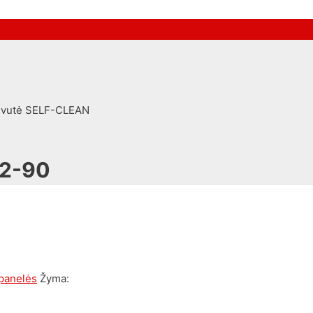
lvutė SELF-CLEAN
02-90
 panelės
Žyma: