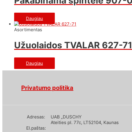
Pakabinama spintelė 907-
Daugiau
Asortimentas
Užuolaidos TVALAR 627-7
Daugiau
Privatumo politika
Adresas:
UAB „DUSCHY
Ateities pl. 77c, LT52104, Kaunas
El.paštas: