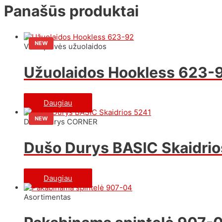
Panašūs produktai
NEW
Vienspalvės užuolaidos
Užuolaidos Hookless 623-
Daugiau
NEW
Dušo Durys CORNER
Dušo Durys BASIC Skaidrio
Daugiau
Asortimentas