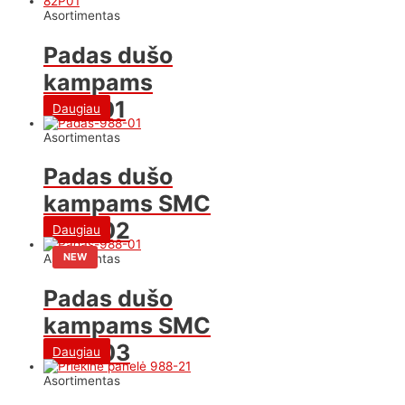
Asortimentas
Padas dušo
kampams
982-01
Daugiau
Asortimentas
Padas dušo
kampams SMC
988-02
Daugiau
NEW
Asortimentas
Padas dušo
kampams SMC
988-03
Daugiau
Asortimentas