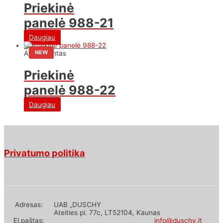
Priekinė
panelė 988-21
Daugiau
NEW
Asortimentas
Priekinė
panelė 988-22
Daugiau
Privatumo politika
Adresas:
UAB „DUSCHY
Ateities pl. 77c, LT52104, Kaunas
El.paštas:
info@duschy.lt