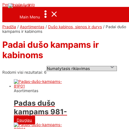
Pereiti prie turinio
<--Pavel_Shrink_Menu-->
Main Menu
Pradžia
/
Asortimentas
/
Dušo kabinos, sienos ir durys
/ Padai dušo
kampams ir kabinoms
Padai dušo kampams ir
kabinoms
Rodomi visi rezultatai: 6
Asortimentas
Padas dušo
kampams 981-
01
Daugiau