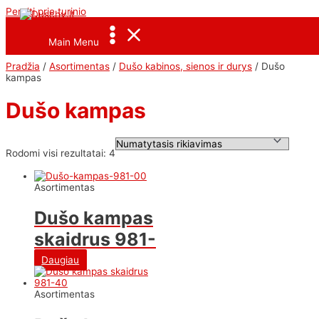
Pereiti prie turinio
<--Pavel_Shrink_Menu-->
Main Menu
Pradžia
/
Asortimentas
/
Dušo kabinos, sienos ir durys
/ Dušo
kampas
Dušo kampas
Rodomi visi rezultatai: 4
Asortimentas
Dušo kampas
skaidrus 981-
00
Daugiau
Asortimentas