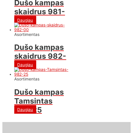
Dušo kampas
skaidrus 981-
40
Daugiau
Asortimentas
Dušo kampas
skaidrus 982-
00
Daugiau
Asortimentas
Dušo kampas
Tamsintas
982-25
Daugiau