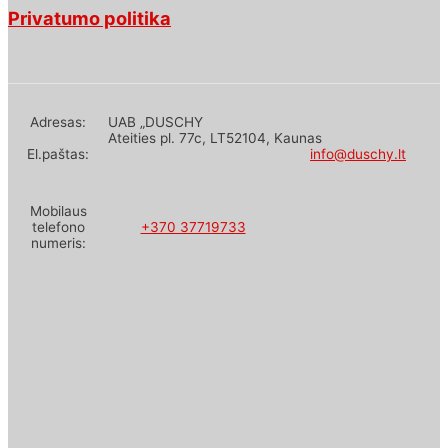
Privatumo politika
Adresas:
UAB „DUSCHY
Ateities pl. 77c, LT52104, Kaunas
El.paštas:
info@duschy.lt
Mobilaus
telefono
+370 37719733
numeris: