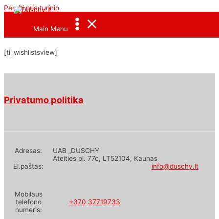
Pereiti prie turinio
<--Pavel_Shrink_Menu-->
Main Menu
[ti_wishlistsview]
Privatumo politika
Adresas:
UAB „DUSCHY
Ateities pl. 77c, LT52104, Kaunas
El.paštas:
info@duschy.lt
Mobilaus
telefono
+370 37719733
numeris: